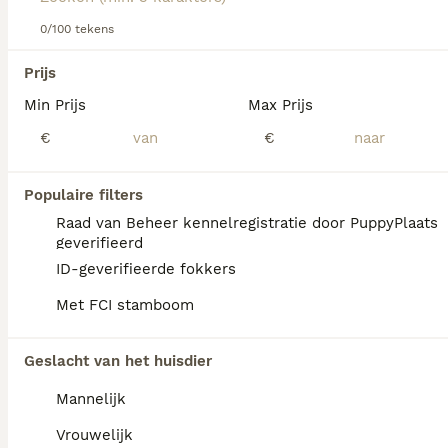
boerderijen. Tegenwoordig dient de hond als
gezelschapshond.
0/100 tekens
We hebben 0 Petit Brabançon Honden ter
Lees onze Petit Brabançon adviespagina voor informatie
Prijs
dekking in Oldambt gevonden.
over dit hondenras.
Min Prijs
Max Prijs
Als je toekomstige resultaten wil zien voor deze 
exacte zoekopdracht, sla dan je zoekopdracht op en 
€
€
vind jouw perfecte hond:
Zoekopdracht bewaren
Populaire filters
Raad van Beheer kennelregistratie door PuppyPlaats
geverifieerd
FAQ's
ID-geverifieerde fokkers
Met FCI stamboom
Wat is de gemiddelde prijs
Geslacht van het huisdier
van een Petit Brabançon
puppy?
Mannelijk
Een Petit Brabançon pup vraagt een
Vrouwelijk