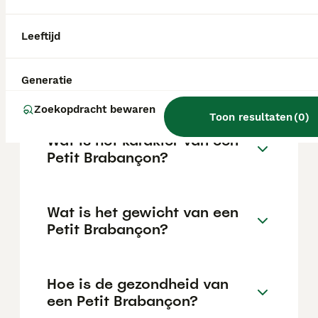
aanzienlijke investering die varieert
afhankelijk van de fokker.
Leeftijd
Wat is de gemiddelde leeftijd
Generatie
van een Petit Brabançon?
Zoekopdracht bewaren
Toon resultaten
(
0
)
Wat is het karakter van een
Petit Brabançon?
Wat is het gewicht van een
Petit Brabançon?
Hoe is de gezondheid van
een Petit Brabançon?