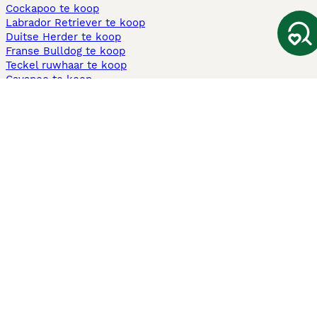
Cockapoo te koop
Labrador Retriever te koop
Duitse Herder te koop
Franse Bulldog te koop
Teckel ruwhaar te koop
Cavapoo te koop
Andere populaire pagina's
Honden te koop in Amsterdam
Pups te koop Limburg​
Pups te koop Friesland​
Honden te koop in Gelderland
Honden te koop in Den Haag
Honden te koop in Enschede
Adopteer hond in Nederland
Informatie
Over ons
Privacybeleid
Support
Pers