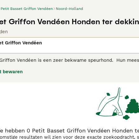
Petit Basset Griffon Vendéen
Noord-Holland
set Griffon Vendéen Honden ter dekki
den
et Griffon Vendéen
 Griffon Vendéen is een zeer bekwame speurhond. Hun mees
r en baard, die bijdragen aan hun algehele charmante uiterli
t bewaren
zelschap- en gezinshond. De Petit Basset Griffon Vendéen wer
 van konijnen en hazen.
 Basset Griffon Vendéen adviespagina
voor informatie over di
e hebben 0 Petit Basset Griffon Vendéen Honden t
komstige resultaten wil zien voor deze exacte zoekopdracht, 