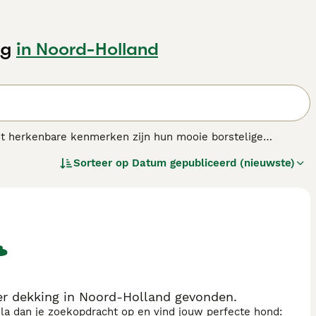
ng
in Noord-Holland
t herkenbare kenmerken zijn hun mooie borstelige
jk. Door de jaren heen zijn deze schattige honden populair
Sorteer op
Datum gepubliceerd (nieuwste)
den oorspronkelijk gefokt in Frankrijk om te jagen op wild
t hondenras.
er dekking in Noord-Holland gevonden.
sla dan je zoekopdracht op en vind jouw perfecte hond: