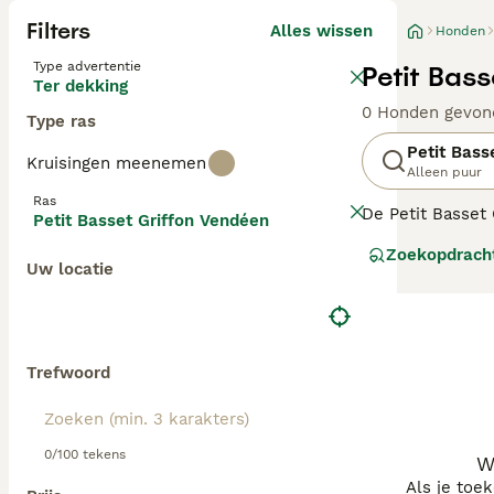
Filters
Alles wissen
Honden
Type advertentie
Petit Bas
Ter dekking
0 Honden gevon
Type ras
Petit Bass
Kruisingen meenemen
Alleen puur
Ras
De Petit Basset
Petit Basset Griffon Vendéen
wenkbrauwen, sno
Zoekopdrach
geworden als ge
Uw locatie
en het opsporen
Lees onze
Petit
Trefwoord
0/100 tekens
W
Als je toe