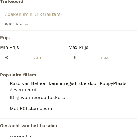
Trefwoord
Lees onze
Petit Basset Griffon Vendéen adviespagina
voor
informatie over dit hondenras.
We hebben 0 Petit Basset Griffon Vendéen
0/100 tekens
Honden ter dekking in Coevorden gevonden.
Als je toekomstige resultaten wil zien voor deze 
Prijs
exacte zoekopdracht, sla dan je zoekopdracht op en 
vind jouw perfecte hond:
Min Prijs
Max Prijs
€
€
Zoekopdracht bewaren
Populaire filters
FAQ's
Raad van Beheer kennelregistratie door PuppyPlaats
geverifieerd
ID-geverifieerde fokkers
Wat kost een petit basset
Met FCI stamboom
griffon vendéen?
Een Petit Basset Griffon Vendéen pup vraagt
Geslacht van het huisdier
een aanzienlijke investering die varieert