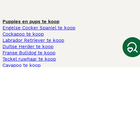
Puppies en pups te koop
Engelse Cocker Spaniel te koop
Cockapoo te koop
Labrador Retriever te koop
Duitse Herder te koop
Franse Bulldog te koop
Teckel ruwhaar te koop
Cavapoo te koop
Andere populaire pagina's
Honden te koop in Amsterdam
Pups te koop Limburg​
Pups te koop Friesland​
Honden te koop in Gelderland
Honden te koop in Den Haag
Honden te koop in Enschede
Adopteer hond in Nederland