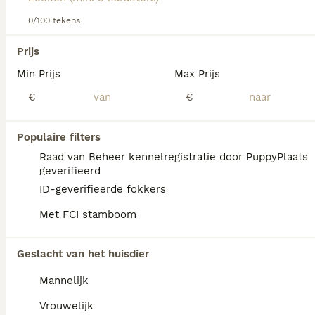
Lees onze
0/100 tekens
Pekingees adviespagina
voor informatie over dit
hondenras.
We hebben 0 Pekingees Honden ter dekking
Prijs
in Goeree-Overflakkee gevonden.
Min Prijs
Max Prijs
Als je toekomstige resultaten wil zien voor deze 
exacte zoekopdracht, sla dan je zoekopdracht op en 
€
€
vind jouw perfecte hond:
Zoekopdracht bewaren
Populaire filters
Raad van Beheer kennelregistratie door PuppyPlaats
geverifieerd
FAQ's
ID-geverifieerde fokkers
Met FCI stamboom
Hoeveel kost een Pekingees-
Geslacht van het huisdier
puppy?
Mannelijk
De aanschaf van een Pekingees pup kan
aanzienlijk variëren in prijs afhankelijk van
Vrouwelijk