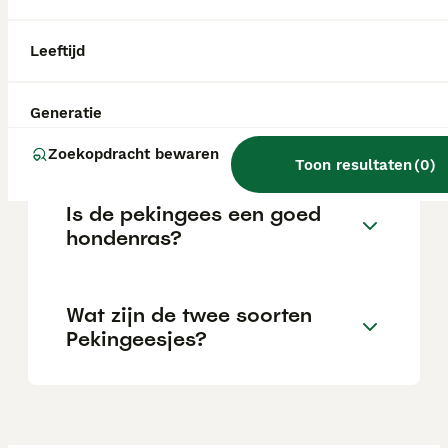
de kwaliteit en herkomst; een pup van
showkwaliteit kost doorgaans meer dan een
pup van huisdierkwaliteit.
Leeftijd
Wat is een Pekingees
Generatie
hondje?
Zoekopdracht bewaren
Toon resultaten
(
0
)
Is de pekingees een goed
hondenras?
Wat zijn de twee soorten
Pekingeesjes?