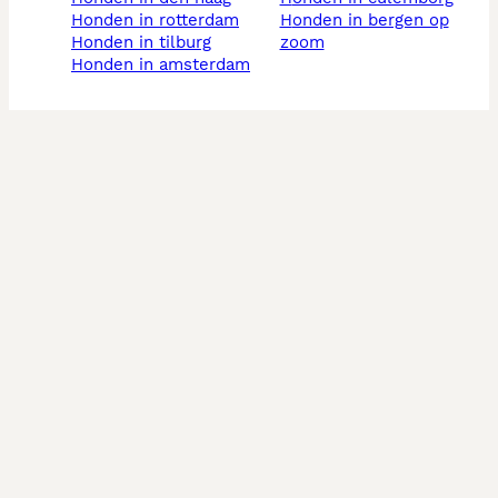
honden in rotterdam
honden in bergen op
honden in tilburg
zoom
honden in amsterdam