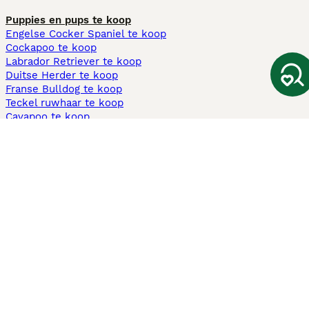
Puppies en pups te koop
Engelse Cocker Spaniel te koop
Cockapoo te koop
Labrador Retriever te koop
Duitse Herder te koop
Franse Bulldog te koop
Teckel ruwhaar te koop
Cavapoo te koop
Andere populaire pagina's
Honden te koop in Amsterdam
Pups te koop Limburg​
Pups te koop Friesland​
Honden te koop in Gelderland
Honden te koop in Den Haag
Honden te koop in Enschede
Adopteer hond in Nederland
Informatie
Over ons