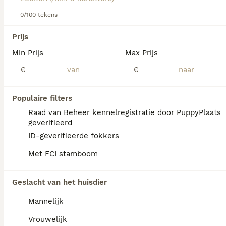
0/100 tekens
We hebben 0 Oostenrijkse Pinscher Honden
Prijs
ter dekking in Oldambt gevonden.
Min Prijs
Max Prijs
Als je toekomstige resultaten wil zien voor deze 
exacte zoekopdracht, sla dan je zoekopdracht op en 
€
€
vind jouw perfecte hond:
Zoekopdracht bewaren
Populaire filters
Raad van Beheer kennelregistratie door PuppyPlaats
geverifieerd
FAQ's
ID-geverifieerde fokkers
Met FCI stamboom
Wat kost een Oostenrijkse
Geslacht van het huisdier
Pinscher?
Mannelijk
De aanschaf van een Oostenrijkse Pinscher
pup vraagt een aanzienlijke investering die
Vrouwelijk