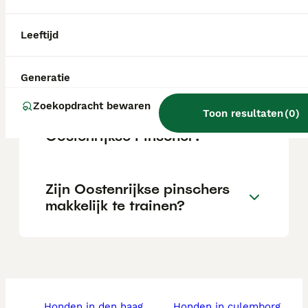
varieert afhankelijk van de fokker.
Leeftijd
Hoe oud wordt een
Oostenrijkse Pinscher?
Generatie
Zoekopdracht bewaren
Toon resultaten
(
0
)
Wat is het karakter van een
Oostenrijkse Pinscher?
Zijn Oostenrijkse pinschers
makkelijk te trainen?
honden in den haag
honden in culemborg