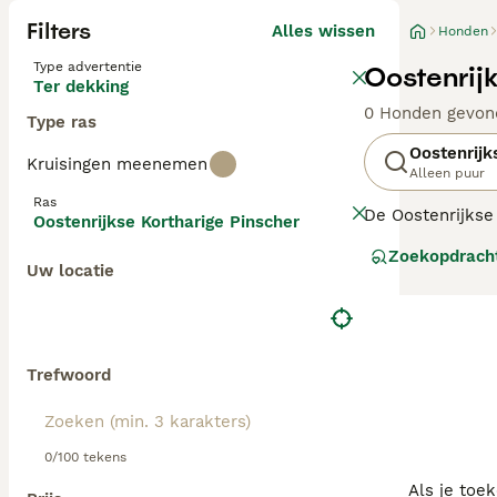
Filters
Alles wissen
Honden
Type advertentie
Oostenrij
Ter dekking
0 Honden gevon
Type ras
Oostenrijk
Kruisingen meenemen
Alleen puur
Ras
De Oostenrijkse
Oostenrijkse Kortharige Pinscher
wantrouwig. Hij 
Zoekopdrach
Uw locatie
Lees onze Oosten
Trefwoord
0/100 tekens
Als je toe