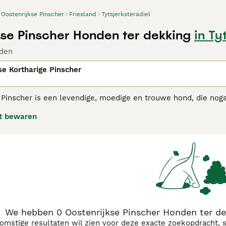
Oostenrijkse Pinscher
Friesland
Tytsjerksteradiel
kse Pinscher Honden ter dekking
in Ty
den
se Kortharige Pinscher
 Pinscher is een levendige, moedige en trouwe hond, die noga
heeft een goed waakinstinct als oorspronkelijk erfwaker.
t bewaren
rijkse Pinscher adviespagina voor informatie over dit honde
We hebben 0 Oostenrijkse Pinscher Honden ter dek
komstige resultaten wil zien voor deze exacte zoekopdracht, 