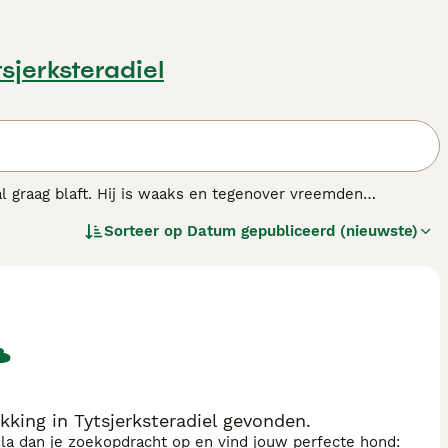
tsjerksteradiel
l graag blaft. Hij is waaks en tegenover vreemden
Sorteer op
Datum gepubliceerd (nieuwste)
nras.
king in Tytsjerksteradiel gevonden.
sla dan je zoekopdracht op en vind jouw perfecte hond: