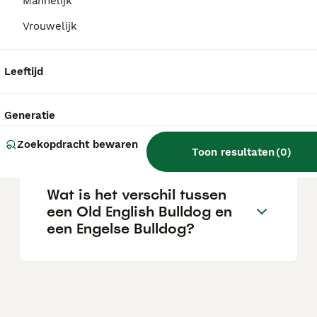
een serieuze fokker.
Mannelijk
Vrouwelijk
Hoe groot wordt een Old
English Bulldog?
Leeftijd
Generatie
Is een oude Engelse bulldog
een geschikte gezinshond?
Zoekopdracht bewaren
Toon resultaten
(
0
)
Wat is het verschil tussen
een Old English Bulldog en
een Engelse Bulldog?