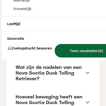
Mannelijk
Nova Scotia Duck Tolling Retrievers zijn
uitstekende gezinshonden, met name voor
Vrouwelijk
actieve gezinnen die veel buiten zijn. Zodra
aan hun fysieke en mentale behoeften is
voldaan, zijn ze lief voor kinderen.
Leeftijd
Hoeveel kost een Nova
Generatie
Scotia Duck Tolling
Retriever?
Zoekopdracht bewaren
Toon resultaten
(
0
)
Wat zijn de nadelen van een
Nova Scotia Duck Tolling
Retriever?
Hoeveel beweging heeft een
Nova Scotia Duck Tolling