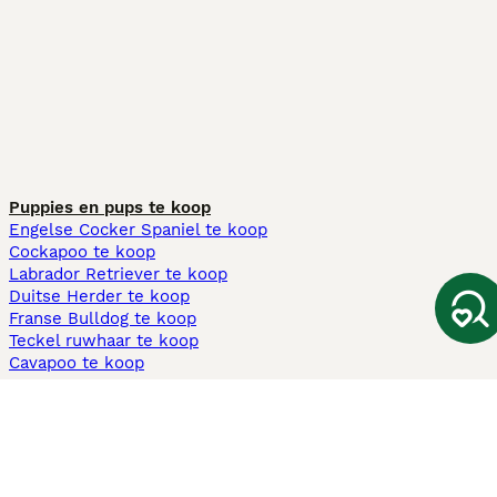
Puppies en pups te koop
Engelse Cocker Spaniel te koop
Cockapoo te koop
Labrador Retriever te koop
Duitse Herder te koop
Franse Bulldog te koop
Teckel ruwhaar te koop
Cavapoo te koop
Andere populaire pagina's
Honden te koop in Amsterdam
Pups te koop Limburg​
Pups te koop Friesland​