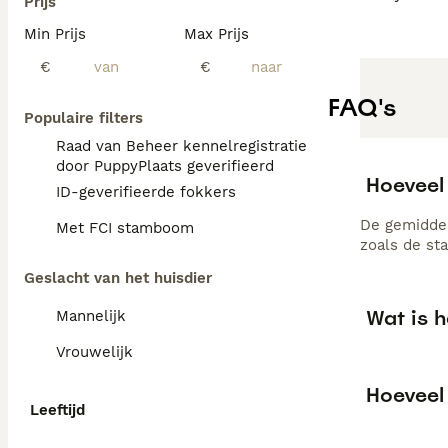
Prijs
Min Prijs
Max Prijs
€
€
FAQ's
Populaire filters
Raad van Beheer kennelregistratie
door PuppyPlaats geverifieerd
Hoeveel 
ID-geverifieerde fokkers
De gemiddel
Met FCI stamboom
zoals de st
Geslacht van het huisdier
Wat is h
Mannelijk
Vrouwelijk
Hoeveel 
Leeftijd