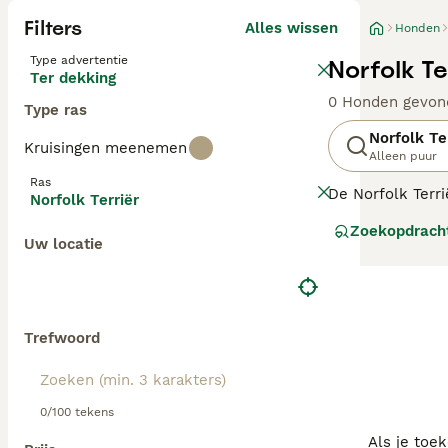
Filters
Alles wissen
Honden
Type advertentie
Norfolk T
Ter dekking
0 Honden gevon
Type ras
Norfolk Te
Kruisingen meenemen
Alleen puur
Ras
De Norfolk Terr
Norfolk Terriër
honden werden o
Zoekopdrach
hebben ze veel 
Uw locatie
Lees onze
Norfo
Trefwoord
0/100 tekens
Als je toe