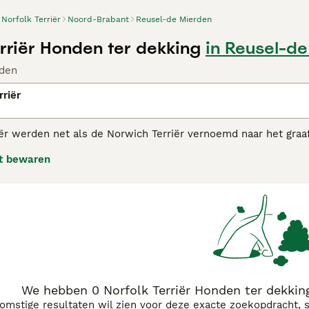
Norfolk Terriër
Noord-Brabant
Reusel-de Mierden
erriër Honden ter dekking
in Reusel-d
den
rriër
iër werden net als de Norwich Terriër vernoemd naar het gr
orspronkelijk gefokt om ongedierte te verjagen en waren oo
t bewaren
populairiteit gewonnen als gezelschaps- en gezinshonden.
lk Terriër adviespagina
voor informatie over dit hondenras.
We hebben 0 Norfolk Terriër Honden ter dekkin
komstige resultaten wil zien voor deze exacte zoekopdracht, 