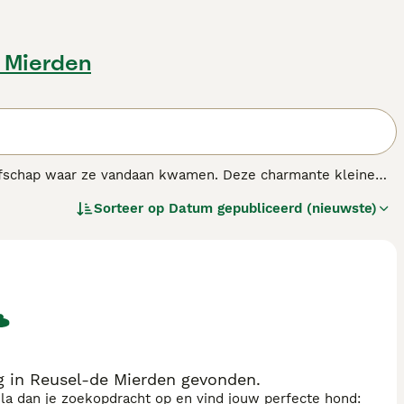
e Mierden
aafschap waar ze vandaan kwamen. Deze charmante kleine
k zeer gewaardeerd voor de jacht. Door de jaren heen
Sorteer op
Datum gepubliceerd (nieuwste)
g in Reusel-de Mierden gevonden.
sla dan je zoekopdracht op en vind jouw perfecte hond: