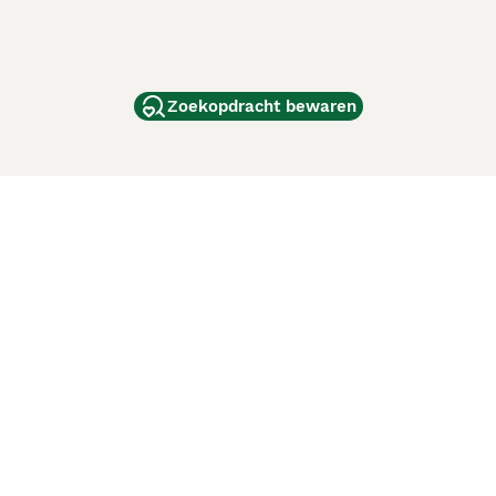
Zoekopdracht bewaren
dam
and
ag
de
d
ci Animali
Lancaster Puppies
 verbeteren. Met het gebruik van deze website en