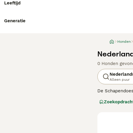
Leeftijd
Generatie
Honden
Nederlan
0 Honden gevon
Nederland
Alleen puur
De Schapendoes 
herders in Drent
Zoekopdrach
eigen mensen too
worden voor hond
Lees onze Schap