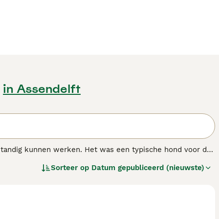
in Assendelft
standig kunnen werken. Het was een typische hond voor de
t en moedig karakter. Hij is schrander en waaks. Voor zijn
Sorteer op
Datum gepubliceerd (nieuwste)
thousiast, vriendelijk en temperamentvol. Hij kan gebruikt