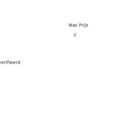
Max Prijs
€
erifieerd