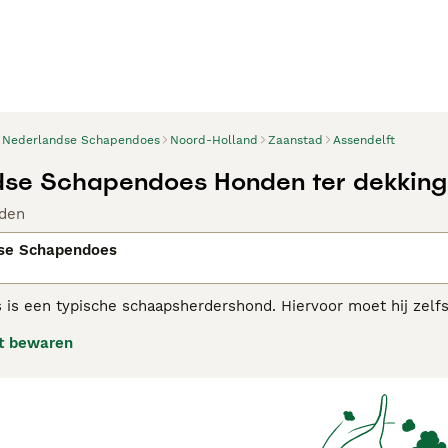
Nederlandse Schapendoes
Noord-Holland
Zaanstad
Assendelft
dse Schapendoes Honden ter dekking
den
se Schapendoes
is een typische schaapsherdershond. Hiervoor moet hij zelf
he en op de Veluwe. De Schapendoes heeft een levendig, aler
t bewaren
nt hij grote innigheid en trouw. Hij is vrolijk, ondeugend, en
ensport zoals agility.
endoes adviespagina voor informatie over dit hondenras.