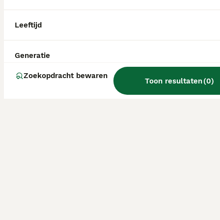
Leeftijd
Generatie
Zoekopdracht bewaren
Toon resultaten
(
0
)