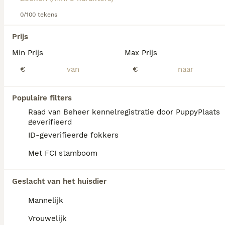
informatie over dit hondenras.
0/100 tekens
We hebben 0 Nachtvlinderhondje Honden ter
Prijs
dekking in Noord-Holland gevonden.
Min Prijs
Max Prijs
Als je toekomstige resultaten wil zien voor deze 
exacte zoekopdracht, sla dan je zoekopdracht op en 
€
€
vind jouw perfecte hond:
Zoekopdracht bewaren
Populaire filters
Raad van Beheer kennelregistratie door PuppyPlaats
geverifieerd
ID-geverifieerde fokkers
Met FCI stamboom
Geslacht van het huisdier
Mannelijk
Vrouwelijk