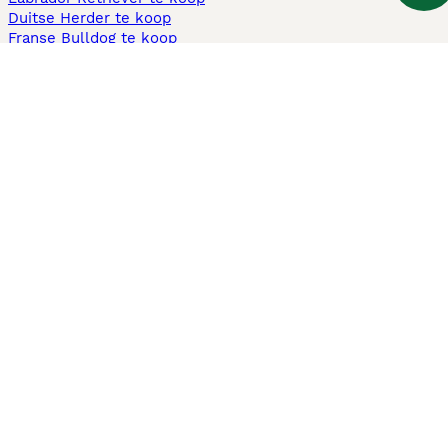
Duitse Herder te koop
Franse Bulldog te koop
Teckel ruwhaar te koop
Cavapoo te koop
Andere populaire pagina's
Honden te koop in Amsterdam
Pups te koop Limburg​
Pups te koop Friesland​
Honden te koop in Gelderland
Honden te koop in Den Haag
Honden te koop in Enschede
Adopteer hond in Nederland
Informatie
Over ons
Privacybeleid
Support
Pers
Voorwaarden
Pups verkopen