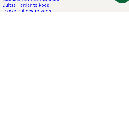
Duitse Herder te koop
Franse Bulldog te koop
Teckel ruwhaar te koop
Cavapoo te koop
Andere populaire pagina's
Honden te koop in Amsterdam
Pups te koop Limburg​
Pups te koop Friesland​
Honden te koop in Gelderland
Honden te koop in Den Haag
Honden te koop in Enschede
Adopteer hond in Nederland
Informatie
Over ons
Privacybeleid
Support
Pers
Voorwaarden
Pups verkopen