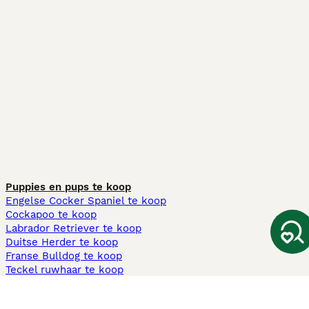
Puppies en pups te koop
Engelse Cocker Spaniel te koop
Cockapoo te koop
Labrador Retriever te koop
Duitse Herder te koop
Franse Bulldog te koop
Teckel ruwhaar te koop
Cavapoo te koop