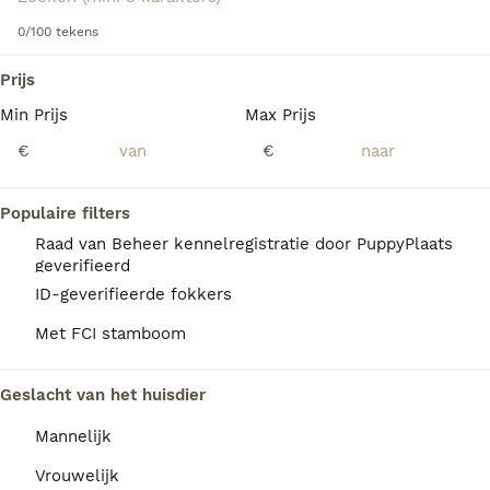
Lees onze Mudi adviespagina voor meer informatie over
0/100 tekens
dit ras.
We hebben 0 Mudi Honden ter dekking in Mill
Prijs
en Sint Hubert gevonden.
Min Prijs
Max Prijs
Als je toekomstige resultaten wil zien voor deze 
exacte zoekopdracht, sla dan je zoekopdracht op en 
€
€
vind jouw perfecte hond:
Zoekopdracht bewaren
Populaire filters
Raad van Beheer kennelregistratie door PuppyPlaats
geverifieerd
FAQ's
ID-geverifieerde fokkers
Met FCI stamboom
Wat kost een Mudi pup?
Geslacht van het huisdier
De aanschaf van een Mudi pup met
Mannelijk
stamboom vraagt een investering van
doorgaans 800 tot 1.500 euro.
Vrouwelijk