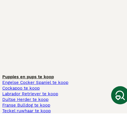
Puppies en pups te koop
Engelse Cocker Spaniel te koop
Cockapoo te koop
Labrador Retriever te koop
Duitse Herder te koop
Franse Bulldog te koop
Teckel ruwhaar te koop
Cavapoo te koop