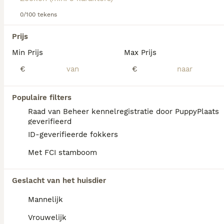
Lees onze Mudi adviespagina voor meer informatie over
0/100 tekens
dit ras.
We hebben 0 Mudi Honden ter dekking in
Prijs
Tytsjerksteradiel gevonden.
Min Prijs
Max Prijs
Als je toekomstige resultaten wil zien voor deze 
exacte zoekopdracht, sla dan je zoekopdracht op en 
€
€
vind jouw perfecte hond:
Zoekopdracht bewaren
Populaire filters
Raad van Beheer kennelregistratie door PuppyPlaats
geverifieerd
FAQ's
ID-geverifieerde fokkers
Met FCI stamboom
Wat kost een Mudi pup?
Geslacht van het huisdier
De aanschaf van een Mudi pup met
Mannelijk
stamboom vraagt een investering van
doorgaans 800 tot 1.500 euro.
Vrouwelijk