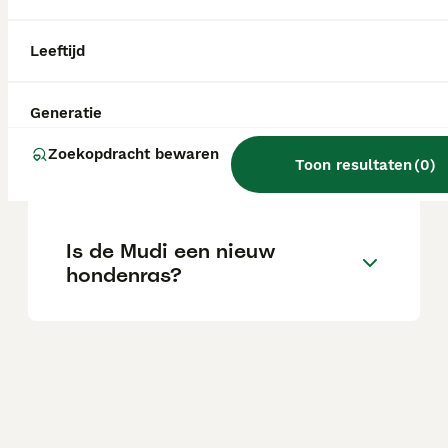
Wat is het karakter van een
Leeftijd
Mudi hond?
Generatie
Wat is de gemiddelde prijs
Zoekopdracht bewaren
Toon resultaten
(
0
)
van een Mudi puppy?
Is de Mudi een nieuw
hondenras?