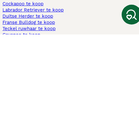
Cockapoo te koop
Labrador Retriever te koop
Duitse Herder te koop
Franse Bulldog te koop
Teckel ruwhaar te koop
Cavapoo te koop
Andere populaire pagina's
Honden te koop in Amsterdam
Pups te koop Limburg​
Pups te koop Friesland​
Honden te koop in Gelderland
Honden te koop in Den Haag
Honden te koop in Enschede
Adopteer hond in Nederland
Informatie
Over ons
Privacybeleid
Support
Pers