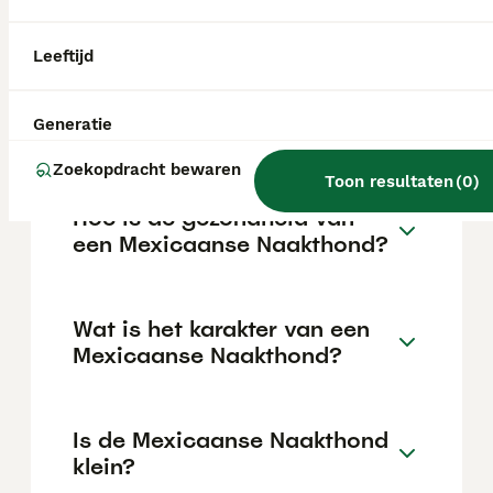
Mexicaanse naakthond (xoloitzcuintle),
waardoor het ras hier bijzonder zeldzaam is.
Leeftijd
Zijn Mexicaanse
Generatie
straathonden vriendelijk?
Zoekopdracht bewaren
Toon resultaten
(
0
)
Hoe is de gezondheid van
een Mexicaanse Naakthond?
Wat is het karakter van een
Mexicaanse Naakthond?
Is de Mexicaanse Naakthond
klein?