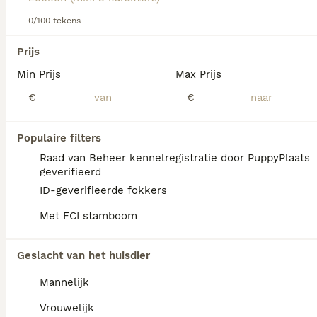
in de buurt te hebben.
0/100 tekens
Lees onze
Mexicaanse Naakthond adviespagina
voor
We hebben 0 Mexicaanse Naakthond Honden
informatie over dit hondenras.
Prijs
ter dekking in Oldambt gevonden.
Min Prijs
Max Prijs
Als je toekomstige resultaten wil zien voor deze 
exacte zoekopdracht, sla dan je zoekopdracht op en 
€
€
vind jouw perfecte hond:
Zoekopdracht bewaren
Populaire filters
Raad van Beheer kennelregistratie door PuppyPlaats
geverifieerd
FAQ's
ID-geverifieerde fokkers
Met FCI stamboom
Is er een fokker van
Geslacht van het huisdier
mexicaanse naakthonden in
Nederland?
Mannelijk
In Nederland is er maar één fokker van de
Vrouwelijk