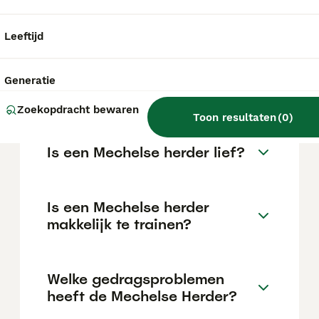
maar dit kan variëren afhankelijk van
factoren zoals de stamboom, de reputatie
van de fokker en de locatie.
Leeftijd
Wat is het karakter van een
Generatie
Mechelse herder?
Zoekopdracht bewaren
Toon resultaten
(
0
)
Is een Mechelse herder lief?
Is een Mechelse herder
makkelijk te trainen?
Welke gedragsproblemen
heeft de Mechelse Herder?