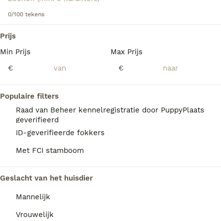
0/100 tekens
We hebben 0 Mechelse Herder Honden ter
Prijs
dekking in Waals Gewest gevonden.
Min Prijs
Max Prijs
Als je toekomstige resultaten wil zien voor deze 
exacte zoekopdracht, sla dan je zoekopdracht op en 
€
€
vind jouw perfecte hond:
Zoekopdracht bewaren
Populaire filters
Raad van Beheer kennelregistratie door PuppyPlaats
geverifieerd
FAQ's
ID-geverifieerde fokkers
Met FCI stamboom
Wat kost een Mechelse
Geslacht van het huisdier
herder pup?
Mannelijk
De gemiddelde prijs voor een Mechelse
Herder pup in Nederland ligt rond de €533
Vrouwelijk