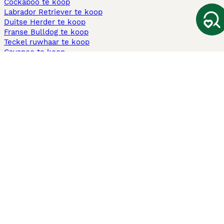
Cockapoo te koop
Labrador Retriever te koop
Duitse Herder te koop
Franse Bulldog te koop
Teckel ruwhaar te koop
Cavapoo te koop
Andere populaire pagina's
Honden te koop in Amsterdam
Pups te koop Limburg​
Pups te koop Friesland​
Honden te koop in Gelderland
Honden te koop in Den Haag
Honden te koop in Enschede
Adopteer hond in Nederland
Informatie
Over ons
Privacybeleid
Support
Pers