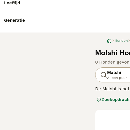
Leeftijd
Generatie
Honden
Malshi Ho
0 Honden gevon
Malshi
Alleen puur
De Malshi is het
Verenigde Staten
Zoekopdrach
groeide en groei
erven, hoewel o
verschillend ui
Lees onze Malshi