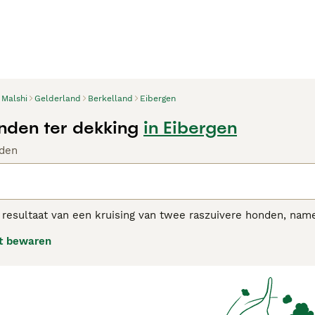
Malshi
Gelderland
Berkelland
Eibergen
nden ter dekking
in Eibergen
den
 resultaat van een kruising van twee raszuivere honden, name
 als gevolg van de vraag naar honden met een lage haargroei.
t bewaren
de, en niet alleen onder mensen met een allergie. Malshis ku
pgemerkt moet worden dat elke hond anders is. Wat uiterlijk 
tzien. De meeste Malshi hebben een witte vacht, sommige een
 adviespagina voor informatie over dit hondenras.