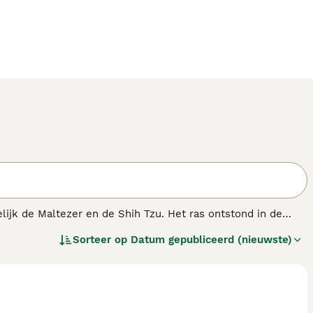
lijk de Maltezer en de Shih Tzu. Het ras ontstond in de
 De kruising bleek zo succesvol dat hun populariteit
Sorteer op
Datum gepubliceerd (nieuwste)
nnen het uiterlijk en de persoonlijkheid van beide rassen
en vacht betreft, kunnen pups uit hetzelfde nest er heel
 kleurencombinatie.