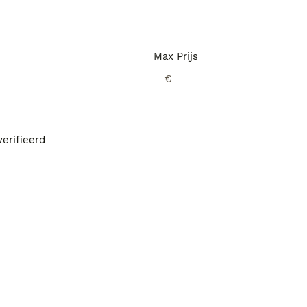
Max Prijs
€
erifieerd