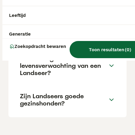
baas. Hij is zelfverzekerd, aanhankelijk,
intelligent en zachtmoedig van aard.
Leeftijd
Wat is de prijs van een
landseer pup?
Generatie
Zoekopdracht bewaren
Toon resultaten
(
0
)
Wat is de gemiddelde
levensverwachting van een
Landseer?
Zijn Landseers goede
gezinshonden?