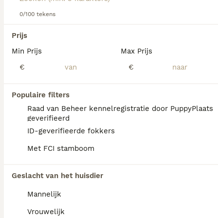
0/100 tekens
We hebben 0 Landseer ECT Honden ter
Prijs
dekking in Waals Gewest gevonden.
Min Prijs
Max Prijs
Als je toekomstige resultaten wil zien voor deze 
exacte zoekopdracht, sla dan je zoekopdracht op en 
€
€
vind jouw perfecte hond:
Zoekopdracht bewaren
Populaire filters
Raad van Beheer kennelregistratie door PuppyPlaats
geverifieerd
FAQ's
ID-geverifieerde fokkers
Met FCI stamboom
Wat is het karakter van een
Geslacht van het huisdier
Landseer ECT?
Mannelijk
De Landseer ECT is een actieve hond met
temperament die graag iets 'doet' met zijn
Vrouwelijk