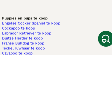
Puppies en pups te koop
Engelse Cocker Spaniel te koop
Cockapoo te koop
Labrador Retriever te koop
Duitse Herder te koop
Franse Bulldog te koop
Teckel ruwhaar te koop
Cavapoo te koop
Andere populaire pagina's
Honden te koop in Amsterdam
Pups te koop Limburg​
Pups te koop Friesland​
Honden te koop in Gelderland
Honden te koop in Den Haag
Honden te koop in Enschede
Adopteer hond in Nederland