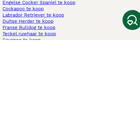
Engelse Cocker Spaniel te koop
Cockapoo te koop
Labrador Retriever te koop
Duitse Herder te koop
Franse Bulldog te koop
Teckel ruwhaar te koop
Cavapoo te koop
Andere populaire pagina's
Honden te koop in Amsterdam
Pups te koop Limburg​
Pups te koop Friesland​
Honden te koop in Gelderland
Honden te koop in Den Haag
Honden te koop in Enschede
Adopteer hond in Nederland
Informatie
Over ons
Privacybeleid
Support