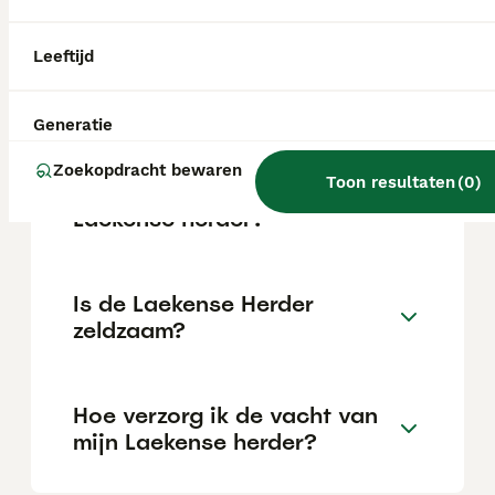
afhankelijk van de fokker.
Leeftijd
Waarom een Laekense herder
kopen?
Generatie
Zoekopdracht bewaren
Toon resultaten
(
0
)
Wat is het karakter van een
Laekense herder?
Is de Laekense Herder
zeldzaam?
Hoe verzorg ik de vacht van
mijn Laekense herder?