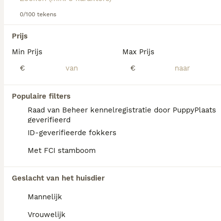
0/100 tekens
We hebben 0 Laekense Herdershond Honden
Prijs
ter dekking in Reusel-de Mierden gevonden.
Min Prijs
Max Prijs
Als je toekomstige resultaten wil zien voor deze 
exacte zoekopdracht, sla dan je zoekopdracht op en 
€
€
vind jouw perfecte hond:
Zoekopdracht bewaren
Populaire filters
Raad van Beheer kennelregistratie door PuppyPlaats
geverifieerd
FAQ's
ID-geverifieerde fokkers
Met FCI stamboom
Wat kost een Laekense
Geslacht van het huisdier
herder pup?
Mannelijk
Een Laekense Herder pup vraagt een
aanzienlijke investering die varieert
Vrouwelijk