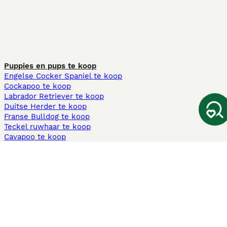
Puppies en pups te koop
Engelse Cocker Spaniel te koop
Cockapoo te koop
Labrador Retriever te koop
Duitse Herder te koop
Franse Bulldog te koop
Teckel ruwhaar te koop
Cavapoo te koop
Andere populaire pagina's
Honden te koop in Amsterdam
Pups te koop Limburg​
Pups te koop Friesland​
Honden te koop in Gelderland
Honden te koop in Den Haag
Honden te koop in Enschede