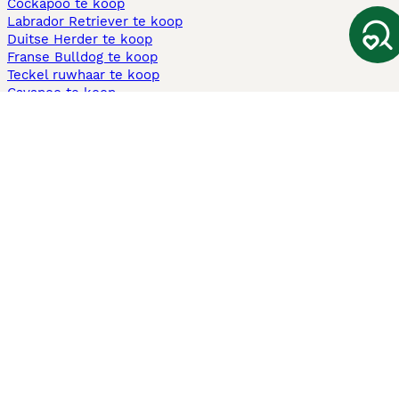
Cockapoo te koop
Labrador Retriever te koop
Duitse Herder te koop
Franse Bulldog te koop
Teckel ruwhaar te koop
Cavapoo te koop
Andere populaire pagina's
Honden te koop in Amsterdam
Pups te koop Limburg​
Pups te koop Friesland​
Honden te koop in Gelderland
Honden te koop in Den Haag
Honden te koop in Enschede
Adopteer hond in Nederland
Informatie
Over ons
Privacybeleid
Support
Pers