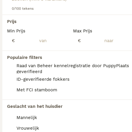
Lees onze
Labrador Retriever adviespagina
voor informatie
over dit hondenras.
0/100 tekens
We hebben 0 Labrador Retriever Honden ter
Prijs
dekking in Oldambt gevonden.
Min Prijs
Max Prijs
Als je toekomstige resultaten wil zien voor deze 
exacte zoekopdracht, sla dan je zoekopdracht op en 
€
€
vind jouw perfecte hond:
Zoekopdracht bewaren
Populaire filters
Raad van Beheer kennelregistratie door PuppyPlaats
geverifieerd
FAQ's
ID-geverifieerde fokkers
Met FCI stamboom
Hoe duur is een Labrador
Geslacht van het huisdier
Retriever?
Mannelijk
De gemiddelde prijs voor een Labrador
Retriever pup in Nederland ligt rond de €917
Vrouwelijk