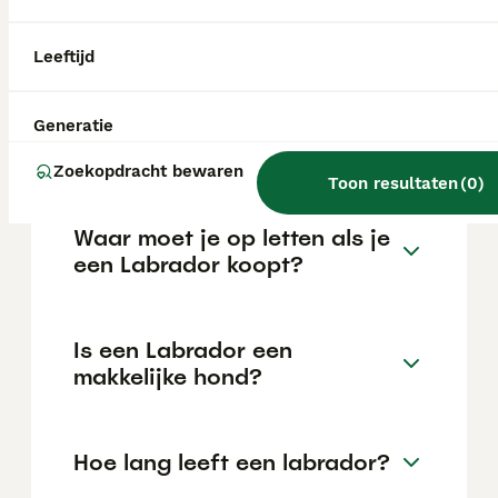
maar dit kan variëren afhankelijk van
factoren zoals de stamboom, de reputatie
van de fokker en de locatie.
Leeftijd
Welke kleur Labrador is het
Generatie
rustigst?
Zoekopdracht bewaren
Toon resultaten
(
0
)
Waar moet je op letten als je
een Labrador koopt?
Is een Labrador een
makkelijke hond?
Hoe lang leeft een labrador?