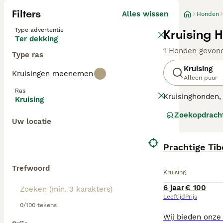
Filters
Alles wissen
Honden
Type advertentie
Kruising 
Ter dekking
1 Honden gevon
Type ras
Kruising
Kruisingen meenemen
Alleen puur
Ras
Kruisinghonden, 
Kruising
gezondheidsvoor
Zoekopdrach
vertonen, waaro
Uw locatie
texturen kunnen 
kruisinghonden z
vaak veerkracht
Prachtige Ti
Intelligentie e
Trefwoord
Kruising
6 jaar
€ 100
Leeftijd
Prijs
0/100 tekens