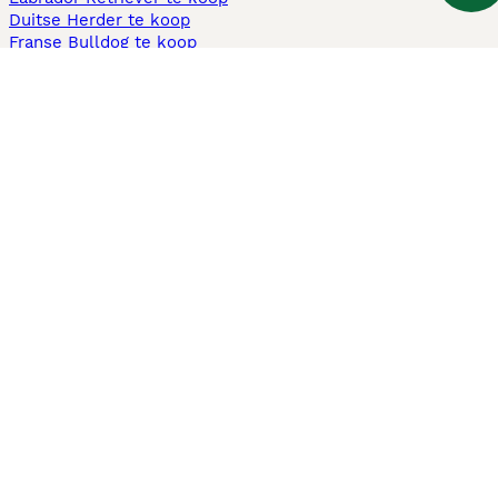
Duitse Herder te koop
Franse Bulldog te koop
Teckel ruwhaar te koop
Cavapoo te koop
Andere populaire pagina's
Honden te koop in Amsterdam
Pups te koop Limburg​
Pups te koop Friesland​
Honden te koop in Gelderland
Honden te koop in Den Haag
Honden te koop in Enschede
Adopteer hond in Nederland
Informatie
Over ons
Privacybeleid
Support
Pers
Voorwaarden
Pups verkopen