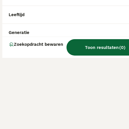
Leeftijd
Generatie
Zoekopdracht bewaren
Toon resultaten
(
0
)