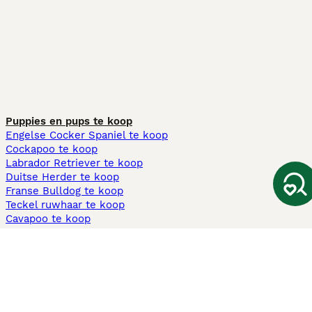
Puppies en pups te koop
Engelse Cocker Spaniel te koop
Cockapoo te koop
Labrador Retriever te koop
Duitse Herder te koop
Franse Bulldog te koop
Teckel ruwhaar te koop
Cavapoo te koop
Andere populaire pagina's
Honden te koop in Amsterdam
Pups te koop Limburg​
Pups te koop Friesland​
Honden te koop in Gelderland