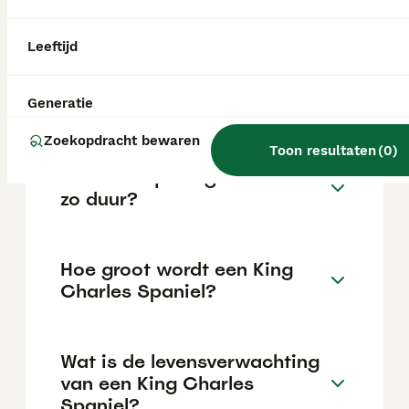
investering die varieert afhankelijk van de
fokker.
Leeftijd
Waarom zou je geen Cavalier
King Charles Spaniel nemen?
Generatie
Zoekopdracht bewaren
Toon resultaten
(
0
)
Waarom zijn King Cavaliers
zo duur?
Hoe groot wordt een King
Charles Spaniel?
Wat is de levensverwachting
van een King Charles
Spaniel?