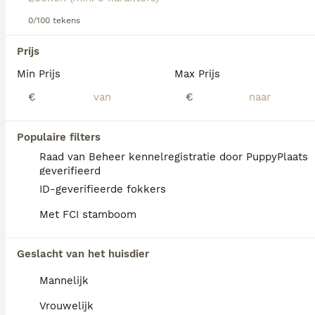
Lees onze
0/100 tekens
King Charles Spaniel adviespagina
voor
informatie over dit hondenras.
We hebben 0 King Charles Spaniel Honden
Prijs
ter dekking in Utrecht gevonden.
Min Prijs
Max Prijs
Als je toekomstige resultaten wil zien voor deze 
exacte zoekopdracht, sla dan je zoekopdracht op en 
€
€
vind jouw perfecte hond:
Zoekopdracht bewaren
Populaire filters
Raad van Beheer kennelregistratie door PuppyPlaats
geverifieerd
FAQ's
ID-geverifieerde fokkers
Met FCI stamboom
Wat kost een cavalier King
Geslacht van het huisdier
Charles pup?
Mannelijk
De aanschaf van een Cavalier King Charles
Spaniël pup vraagt een aanzienlijke
Vrouwelijk