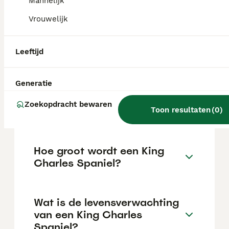
investering die varieert afhankelijk van de
Mannelijk
fokker.
Vrouwelijk
Waarom zou je geen Cavalier
Leeftijd
King Charles Spaniel nemen?
Generatie
Waarom zijn King Cavaliers
Zoekopdracht bewaren
zo duur?
Toon resultaten
(
0
)
Hoe groot wordt een King
Charles Spaniel?
Wat is de levensverwachting
van een King Charles
Spaniel?