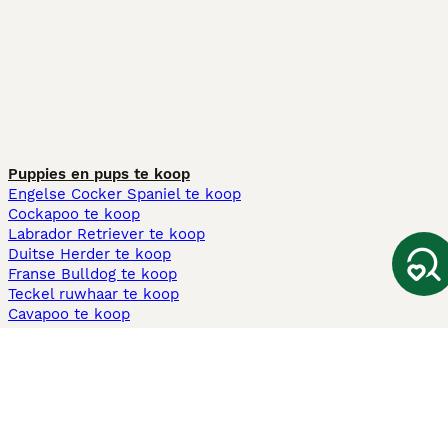
Puppies en pups te koop
Engelse Cocker Spaniel te koop
Cockapoo te koop
Labrador Retriever te koop
Duitse Herder te koop
Franse Bulldog te koop
Teckel ruwhaar te koop
Cavapoo te koop
Andere populaire pagina's
Honden te koop in Amsterdam
Pups te koop Limburg​
Pups te koop Friesland​
Honden te koop in Gelderland