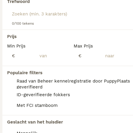
Trefwoord
Lees onze
King Charles Spaniel adviespagina
voor
informatie over dit hondenras.
We hebben 0 King Charles Spaniel Honden
0/100 tekens
ter dekking in Tynaarlo gevonden.
Als je toekomstige resultaten wil zien voor deze 
Prijs
exacte zoekopdracht, sla dan je zoekopdracht op en 
vind jouw perfecte hond:
Min Prijs
Max Prijs
€
€
Zoekopdracht bewaren
Populaire filters
FAQ's
Raad van Beheer kennelregistratie door PuppyPlaats
geverifieerd
ID-geverifieerde fokkers
Wat kost een cavalier King
Met FCI stamboom
Charles pup?
De aanschaf van een Cavalier King Charles
Geslacht van het huisdier
Spaniël pup vraagt een aanzienlijke