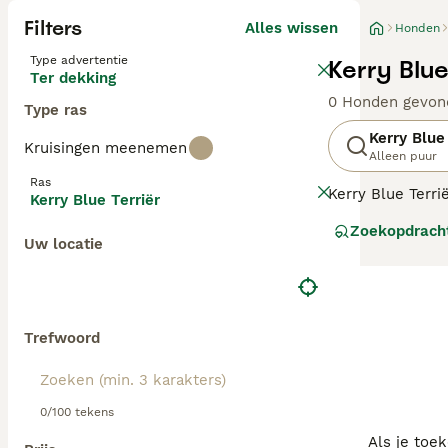
Filters
Alles wissen
Honden
Type advertentie
Kerry Blu
Ter dekking
0 Honden gevon
Type ras
Kerry Blue
Kruisingen meenemen
Alleen puur
Ras
Kerry Blue Terr
Kerry Blue Terriër
met een zwarte 
Zoekopdrach
gebruikelijke t
Uw locatie
zoveel hij wil k
Lees onze
Kerry
Trefwoord
0/100 tekens
Als je toe