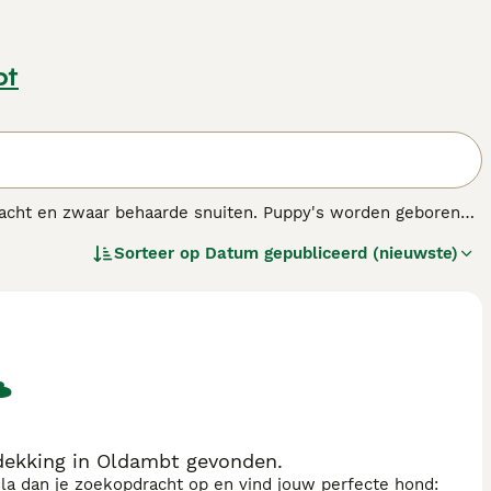
bt
 vacht en zwaar behaarde snuiten. Puppy's worden geboren
den. Het zijn levendige en vastberaden honden met alle
Sorteer op
Datum gepubliceerd (nieuwste)
die een veilige, hoog omheinde tuin hebben, waar de hond
 dekking in Oldambt gevonden.
sla dan je zoekopdracht op en vind jouw perfecte hond: