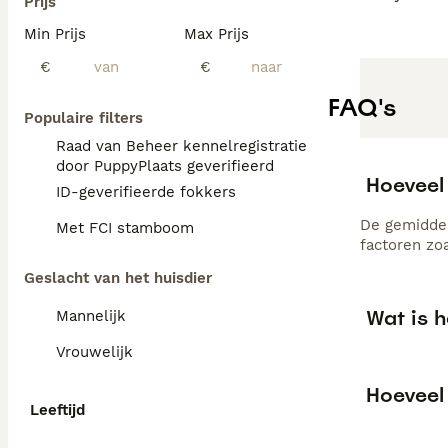
Prijs
Min Prijs
Max Prijs
€
€
FAQ's
Populaire filters
Raad van Beheer kennelregistratie
door PuppyPlaats geverifieerd
Hoeveel
ID-geverifieerde fokkers
De gemiddel
Met FCI stamboom
factoren zo
Geslacht van het huisdier
Wat is 
Mannelijk
Vrouwelijk
Hoeveel
Leeftijd