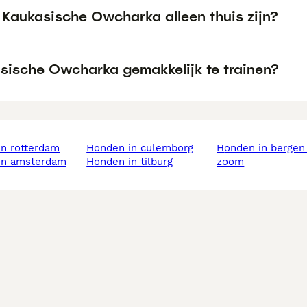
 Kaukasische Owcharka alleen thuis zijn?
asische Owcharka gemakkelijk te trainen?
in rotterdam
honden in culemborg
honden in bergen op
 in amsterdam
honden in tilburg
zoom