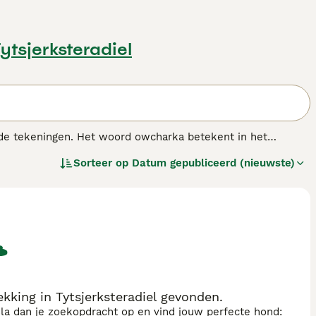
Tytsjerksteradiel
de tekeningen. Het woord owcharka betekent in het
hijnlijk in Tibet. En vanuit Tibet zijn de honden met
Sorteer op
Datum gepubliceerd (nieuwste)
 toegenomen, en met goede reden.
enras.
king in Tytsjerksteradiel gevonden.
sla dan je zoekopdracht op en vind jouw perfecte hond: