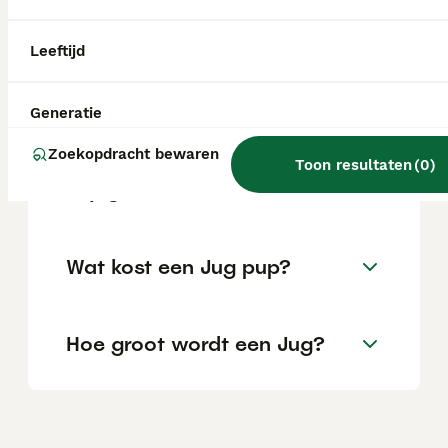
perfecte metgezel is voor het gezinsleven.
Leeftijd
Is een Jug een geschikte
gezinshond?
Generatie
Zoekopdracht bewaren
Toon resultaten
(
0
)
Is jug een woord?
Wat kost een Jug pup?
Hoe groot wordt een Jug?