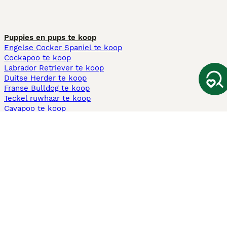
Puppies en pups te koop
Engelse Cocker Spaniel te koop
Cockapoo te koop
Labrador Retriever te koop
Duitse Herder te koop
Franse Bulldog te koop
Teckel ruwhaar te koop
Cavapoo te koop
Andere populaire pagina's
Honden te koop in Amsterdam
Pups te koop Limburg​
Pups te koop Friesland​
Honden te koop in Gelderland
Honden te koop in Den Haag
Honden te koop in Enschede
Adopteer hond in Nederland