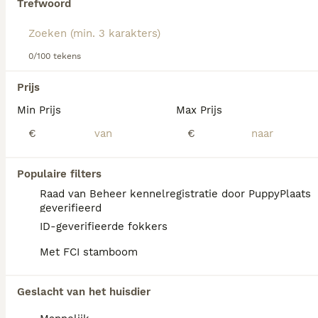
Trefwoord
We hebben 0 Japanse Spits Honden ter
0/100 tekens
dekking in Assendelft gevonden.
Als je toekomstige resultaten wil zien voor deze 
Prijs
exacte zoekopdracht, sla dan je zoekopdracht op en 
vind jouw perfecte hond:
Min Prijs
Max Prijs
€
€
Zoekopdracht bewaren
Populaire filters
FAQ's
Raad van Beheer kennelregistratie door PuppyPlaats
geverifieerd
ID-geverifieerde fokkers
Wat is de prijs van een
Met FCI stamboom
Japanse Spits puppy?
De aanschaf van een Japanse Spits pup
Geslacht van het huisdier
vraagt een investering die varieert