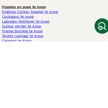
Puppies en pups te koop
Engelse Cocker Spaniel te koop
Cockapoo te koop
Labrador Retriever te koop
Duitse Herder te koop
Franse Bulldog te koop
Teckel ruwhaar te koop
Cavapoo te koop
Andere populaire pagina's
Honden te koop in Amsterdam
Pups te koop Limburg​
Pups te koop Friesland​
Honden te koop in Gelderland
Honden te koop in Den Haag
Honden te koop in Enschede
Adopteer hond in Nederland
Informatie
Over ons