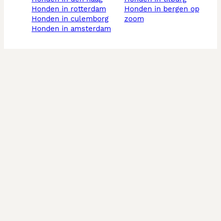
honden in rotterdam
honden in bergen op
honden in culemborg
zoom
honden in amsterdam