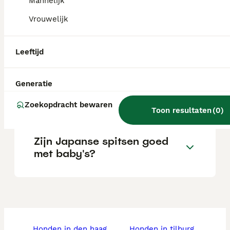
afhankelijk van de fokker.
Mannelijk
Vrouwelijk
Blaffen Japanse spitshonden
veel?
Leeftijd
Generatie
Wat is het karakter van een
Japanse Spits?
Zoekopdracht bewaren
Toon resultaten
(
0
)
Zijn Japanse spitsen goed
met baby's?
honden in den haag
honden in tilburg