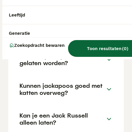
locatie.
Leeftijd
Is een jackapoo een goede
hond?
Generatie
Zoekopdracht bewaren
Toon resultaten
(
0
)
Kan een jackapoo alleen
gelaten worden?
Kunnen jackapoos goed met
katten overweg?
Kan je een Jack Russell
alleen laten?