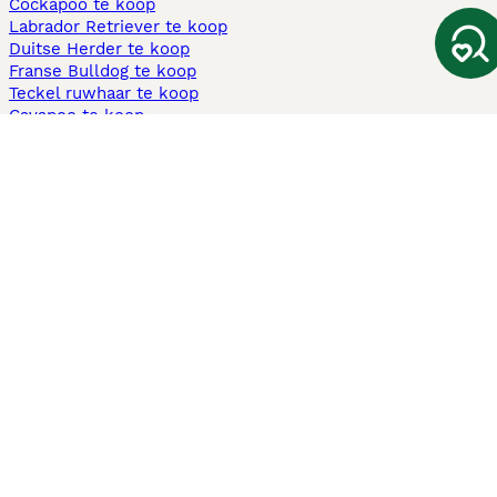
Cockapoo te koop
Labrador Retriever te koop
Duitse Herder te koop
Franse Bulldog te koop
Teckel ruwhaar te koop
Cavapoo te koop
Andere populaire pagina's
Honden te koop in Amsterdam
Pups te koop Limburg​
Pups te koop Friesland​
Honden te koop in Gelderland
Honden te koop in Den Haag
Honden te koop in Enschede
Adopteer hond in Nederland
Informatie
Over ons
Privacybeleid
Support
Pers