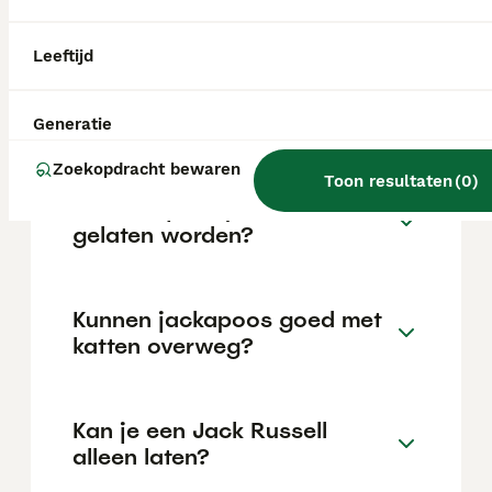
locatie.
Leeftijd
Is een jackapoo een goede
hond?
Generatie
Zoekopdracht bewaren
Toon resultaten
(
0
)
Kan een jackapoo alleen
gelaten worden?
Kunnen jackapoos goed met
katten overweg?
Kan je een Jack Russell
alleen laten?