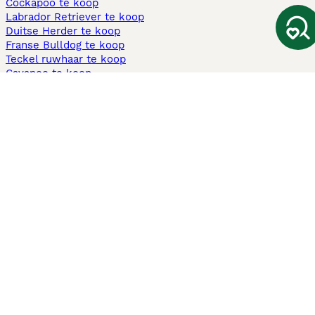
Cockapoo te koop
Labrador Retriever te koop
Duitse Herder te koop
Franse Bulldog te koop
Teckel ruwhaar te koop
Cavapoo te koop
Andere populaire pagina's
Honden te koop in Amsterdam
Pups te koop Limburg​
Pups te koop Friesland​
Honden te koop in Gelderland
Honden te koop in Den Haag
Honden te koop in Enschede
Adopteer hond in Nederland
Informatie
Over ons
Privacybeleid
Support
Pers