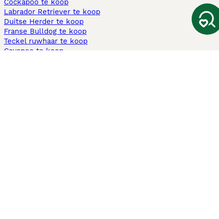
Cockapoo te koop
Labrador Retriever te koop
Duitse Herder te koop
Franse Bulldog te koop
Teckel ruwhaar te koop
Cavapoo te koop
Andere populaire pagina's
Honden te koop in Amsterdam
Pups te koop Limburg​
Pups te koop Friesland​
Honden te koop in Gelderland
Honden te koop in Den Haag
Honden te koop in Enschede
Adopteer hond in Nederland
Informatie
Over ons
Privacybeleid
Support
Pers