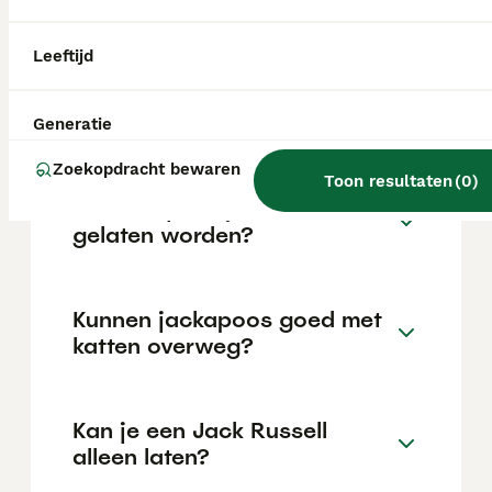
locatie.
Leeftijd
Is een jackapoo een goede
hond?
Generatie
Zoekopdracht bewaren
Toon resultaten
(
0
)
Kan een jackapoo alleen
gelaten worden?
Kunnen jackapoos goed met
katten overweg?
Kan je een Jack Russell
alleen laten?