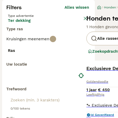
Filters
Alles wissen
Honden
Type advertentie
Honden te
Ter dekking
1 Honden gevon
Type ras
Alle rasse
Kruisingen meenemen
Ras
Zoekopdrach
Uw locatie
Exclusieve D
Goldendoodle
Trefwoord
1 jaar
€ 450
Leeftijd
Prijs
0/100 tekens
Id Geverifieerd