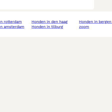
in rotterdam
honden in den haag
honden in bergen op
 in amsterdam
honden in tilburg
zoom