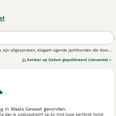
st
ers zijn uitgesproken, elegant-ogende jachthonden die door
 en als werkhonden. Ze zijn oorspronkelijk gefokt als
Sorteer op
Datum gepubliceerd (nieuwste)
ng in Waals Gewest gevonden.
sla dan je zoekopdracht op en vind jouw perfecte hond: