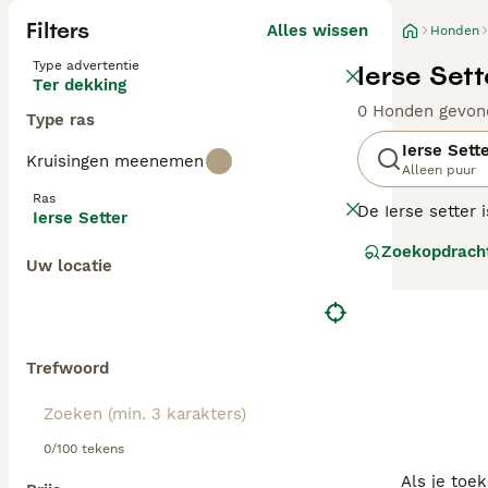
Filters
Alles wissen
Honden
Type advertentie
Ierse Set
Ter dekking
0 Honden gevon
Type ras
Ierse Sett
Kruisingen meenemen
Alleen puur
Ras
De Ierse setter 
Ierse Setter
de jaren heen zo
Zoekopdrach
werkhonden.
Uw locatie
Lees onze
Ierse
Trefwoord
0/100 tekens
Als je toe