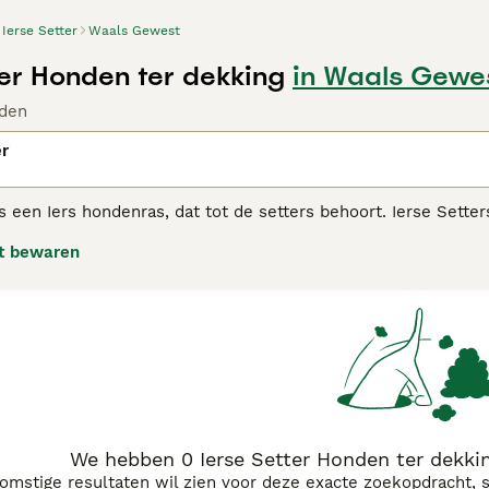
Ierse Setter
Waals Gewest
ter Honden ter dekking
in Waals Gewe
den
er
is een Iers hondenras, dat tot de setters behoort. Ierse Sett
wel populair zijn geweest in de showring, in huiselijke kring
t bewaren
 Setter koopadvies pagina
voor informatie over dit hondenras.
We hebben 0 Ierse Setter Honden ter dekki
komstige resultaten wil zien voor deze exacte zoekopdracht, 