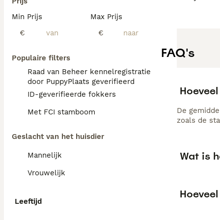
Prijs
Min Prijs
Max Prijs
€
€
FAQ's
Populaire filters
Raad van Beheer kennelregistratie
door PuppyPlaats geverifieerd
Hoeveel 
ID-geverifieerde fokkers
De gemiddel
Met FCI stamboom
zoals de st
Geslacht van het huisdier
Wat is h
Mannelijk
Vrouwelijk
Hoeveel 
Leeftijd