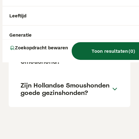
zachtaardig, speels en graag bij zijn gezin.
Leeftijd
Wat is de wachtlijst voor de
Hollandse Smoushond?
Generatie
Zoekopdracht bewaren
Toon resultaten
(
0
)
Hoe duur is een Hollandse
Smoushond?
Zijn Hollandse Smoushonden
goede gezinshonden?