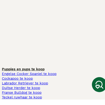
Puppies en pups te koop
Engelse Cocker Spaniel te koop
Cockapoo te koop
Labrador Retriever te koop
Duitse Herder te koop
Franse Bulldog te koop
Teckel ruwhaar te koop
Cavapoo te koop