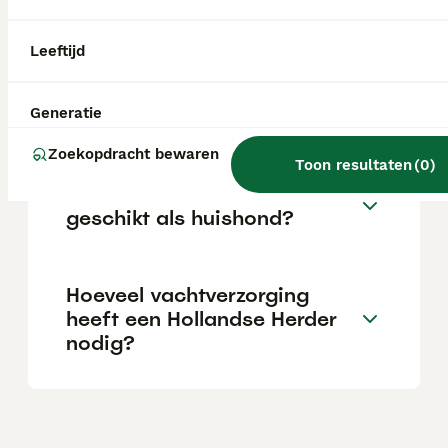
van gemiddeld 14 jaar. Hij is intelligent,
gehoorzaam, loyaal, gevoelig en toegewijd.
Leeftijd
Wat kost een Hollandse
Herder pup?
Generatie
Zoekopdracht bewaren
Toon resultaten
(
0
)
Is een Hollandse Herder
geschikt als huishond?
Hoeveel vachtverzorging
heeft een Hollandse Herder
nodig?