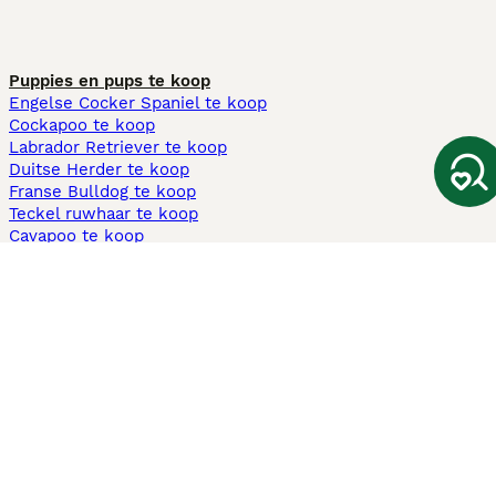
Puppies en pups te koop
Engelse Cocker Spaniel te koop
Cockapoo te koop
Labrador Retriever te koop
Duitse Herder te koop
Franse Bulldog te koop
Teckel ruwhaar te koop
Cavapoo te koop
Andere populaire pagina's
Honden te koop in Amsterdam
Pups te koop Limburg​
Pups te koop Friesland​
Honden te koop in Gelderland
Honden te koop in Den Haag
Honden te koop in Enschede
Adopteer hond in Nederland