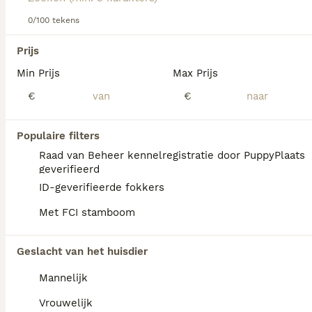
gezinshond gebruikt.
0/100 tekens
Lees onze Hollandse Herder adviespagina voor informatie
We hebben 0 Hollandse Herder Honden ter
over dit hondenras.
Prijs
dekking in Goeree-Overflakkee gevonden.
Min Prijs
Max Prijs
Als je toekomstige resultaten wil zien voor deze 
exacte zoekopdracht, sla dan je zoekopdracht op en 
€
€
vind jouw perfecte hond:
Zoekopdracht bewaren
Populaire filters
Raad van Beheer kennelregistratie door PuppyPlaats
geverifieerd
FAQ's
ID-geverifieerde fokkers
Met FCI stamboom
Hoe lang leeft een Hollandse
Geslacht van het huisdier
Herder?
Mannelijk
De Hollandse Herder heeft een schofthoogte
van 55 tot 62 cm en een levensverwachting
Vrouwelijk