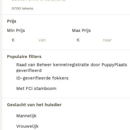
gezinshond gebruikt.
0/100 tekens
Lees onze Hollandse Herder adviespagina voor informatie
We hebben 0 Hollandse Herder Honden ter
over dit hondenras.
Prijs
dekking in Utrecht gevonden.
Min Prijs
Max Prijs
Als je toekomstige resultaten wil zien voor deze 
exacte zoekopdracht, sla dan je zoekopdracht op en 
€
€
vind jouw perfecte hond:
Zoekopdracht bewaren
Populaire filters
Raad van Beheer kennelregistratie door PuppyPlaats
geverifieerd
FAQ's
ID-geverifieerde fokkers
Met FCI stamboom
Hoe lang leeft een Hollandse
Geslacht van het huisdier
Herder?
Mannelijk
De Hollandse Herder heeft een schofthoogte
van 55 tot 62 cm en een levensverwachting
Vrouwelijk