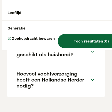
van gemiddeld 14 jaar. Hij is intelligent,
gehoorzaam, loyaal, gevoelig en toegewijd.
Leeftijd
Wat kost een Hollandse
Herder pup?
Generatie
Zoekopdracht bewaren
Toon resultaten
(
0
)
Is een Hollandse Herder
geschikt als huishond?
Hoeveel vachtverzorging
heeft een Hollandse Herder
nodig?