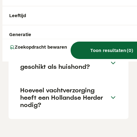
van gemiddeld 14 jaar. Hij is intelligent,
gehoorzaam, loyaal, gevoelig en toegewijd.
Leeftijd
Wat kost een Hollandse
Herder pup?
Generatie
Zoekopdracht bewaren
Toon resultaten
(
0
)
Is een Hollandse Herder
geschikt als huishond?
Hoeveel vachtverzorging
heeft een Hollandse Herder
nodig?