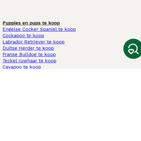
Puppies en pups te koop
Engelse Cocker Spaniel te koop
Cockapoo te koop
Labrador Retriever te koop
Duitse Herder te koop
Franse Bulldog te koop
Teckel ruwhaar te koop
Cavapoo te koop
Andere populaire pagina's
Honden te koop in Amsterdam
Pups te koop Limburg​
Pups te koop Friesland​
Honden te koop in Gelderland
Honden te koop in Den Haag
Honden te koop in Enschede
Adopteer hond in Nederland