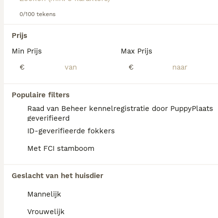
gezinshond gebruikt.
0/100 tekens
Lees onze Hollandse Herder adviespagina voor informatie
We hebben 0 Hollandse Herder Honden ter
over dit hondenras.
Prijs
dekking in Reusel-de Mierden gevonden.
Min Prijs
Max Prijs
Als je toekomstige resultaten wil zien voor deze 
exacte zoekopdracht, sla dan je zoekopdracht op en 
€
€
vind jouw perfecte hond:
Zoekopdracht bewaren
Populaire filters
Raad van Beheer kennelregistratie door PuppyPlaats
geverifieerd
FAQ's
ID-geverifieerde fokkers
Met FCI stamboom
Hoe lang leeft een Hollandse
Geslacht van het huisdier
Herder?
Mannelijk
De Hollandse Herder heeft een schofthoogte
van 55 tot 62 cm en een levensverwachting
Vrouwelijk