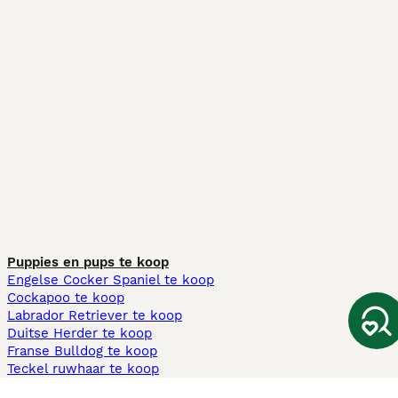
Puppies en pups te koop
Engelse Cocker Spaniel te koop
Cockapoo te koop
Labrador Retriever te koop
Duitse Herder te koop
Franse Bulldog te koop
Teckel ruwhaar te koop
Cavapoo te koop