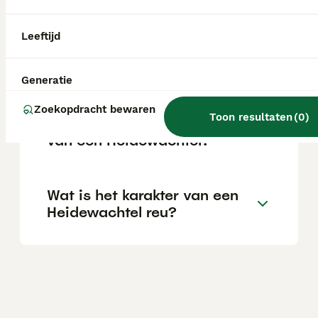
varieert afhankelijk van de fokker.
Leeftijd
Wat is het karakter van een
Heidewachtel hond?
Generatie
Zoekopdracht bewaren
Toon resultaten
(
0
)
Wat is de levensverwachting
van een Heidewachtel?
Wat is het karakter van een
Heidewachtel reu?