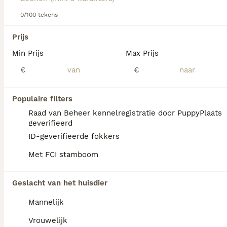
Lees onze Heidewachtel adviespagina voor informatie over
dit hondenras.
0/100 tekens
We hebben 0 Heidewachtel Honden ter
Prijs
dekking in Waals Gewest gevonden.
Min Prijs
Max Prijs
Als je toekomstige resultaten wil zien voor deze 
exacte zoekopdracht, sla dan je zoekopdracht op en 
€
€
vind jouw perfecte hond:
Zoekopdracht bewaren
Populaire filters
Raad van Beheer kennelregistratie door PuppyPlaats
geverifieerd
FAQ's
ID-geverifieerde fokkers
Met FCI stamboom
Hoeveel kost een
Geslacht van het huisdier
Heidewachtel pup?
Mannelijk
De aanschaf van een Heidewachtel pup
vraagt een aanzienlijke investering die
Vrouwelijk