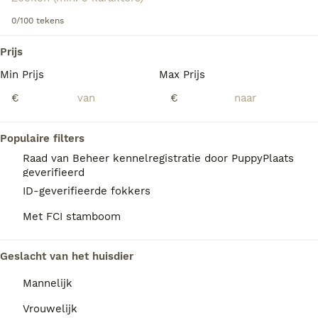
0/100 tekens
We hebben 0 Grote Zwitserse Sennenhond
Prijs
Honden ter dekking in Utrecht gevonden.
Min Prijs
Max Prijs
Als je toekomstige resultaten wil zien voor deze 
exacte zoekopdracht, sla dan je zoekopdracht op en 
€
€
vind jouw perfecte hond:
Zoekopdracht bewaren
Populaire filters
Raad van Beheer kennelregistratie door PuppyPlaats
geverifieerd
FAQ's
ID-geverifieerde fokkers
Met FCI stamboom
Wat is het karakter van een
Geslacht van het huisdier
Grote Zwitserse
Sennenhond?
Mannelijk
De Grote Zwitserse Sennenhond is zeker,
Vrouwelijk