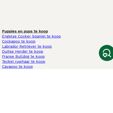
Puppies en pups te koop
Engelse Cocker Spaniel te koop
Cockapoo te koop
Labrador Retriever te koop
Duitse Herder te koop
Franse Bulldog te koop
Teckel ruwhaar te koop
Cavapoo te koop
Andere populaire pagina's
Honden te koop in Amsterdam
Pups te koop Limburg​
Pups te koop Friesland​
Honden te koop in Gelderland
Honden te koop in Den Haag
Honden te koop in Enschede