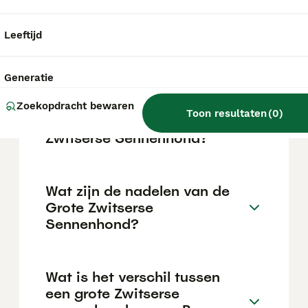
waakzaam en onbevreesd in alledaagse
situaties; goedmoedig en aanhankelijk
tegenover vertrouwde personen maar iets
Leeftijd
afstandelijker tegenover vreemden. Het
aangeboren waak- en werkvermogen is nog
steeds aanwezig.
Generatie
Zoekopdracht bewaren
Toon resultaten
(
0
)
Hoeveel kost een Grote
Zwitserse Sennenhond?
Wat zijn de nadelen van de
Grote Zwitserse
Sennenhond?
Wat is het verschil tussen
een grote Zwitserse