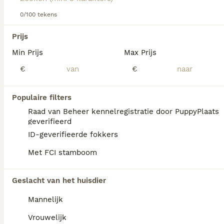
0/100 tekens
We hebben 0 Grote Zwitserse Sennenhond
Prijs
Honden ter dekking in Tytsjerksteradiel
Min Prijs
Max Prijs
gevonden.
Als je toekomstige resultaten wil zien voor deze 
€
€
exacte zoekopdracht, sla dan je zoekopdracht op en 
vind jouw perfecte hond:
Populaire filters
Zoekopdracht bewaren
Raad van Beheer kennelregistratie door PuppyPlaats
geverifieerd
ID-geverifieerde fokkers
FAQ's
Met FCI stamboom
Geslacht van het huisdier
Wat is het karakter van een
Grote Zwitserse
Mannelijk
Sennenhond?
Vrouwelijk