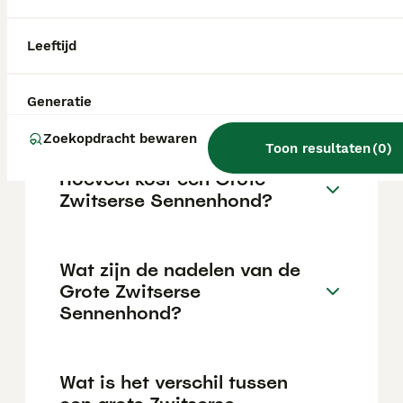
De Grote Zwitserse Sennenhond is zeker,
waakzaam en onbevreesd in alledaagse
situaties; goedmoedig en aanhankelijk
Leeftijd
tegenover vertrouwde personen maar iets
afstandelijker tegenover vreemden. Het
aangeboren waak- en werkvermogen is nog
Generatie
steeds aanwezig.
Zoekopdracht bewaren
Toon resultaten
(
0
)
Hoeveel kost een Grote
Zwitserse Sennenhond?
Wat zijn de nadelen van de
Grote Zwitserse
Sennenhond?
Wat is het verschil tussen