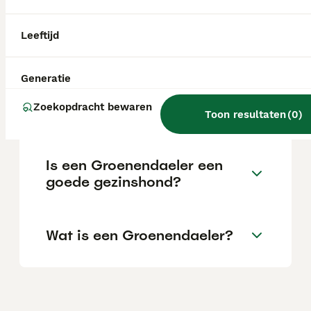
die veel willen ondernemen. Een
verantwoord gefokte pup vraagt een
aanzienlijke investering.
Leeftijd
Welke fokkers van
Generatie
Groenendaelers zijn er in
Zoekopdracht bewaren
Nederland?
Toon resultaten
(
0
)
Is een Groenendaeler een
goede gezinshond?
Wat is een Groenendaeler?