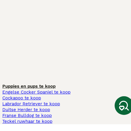
Puppies en pups te koop
Engelse Cocker Spaniel te koop
Cockapoo te koop
Labrador Retriever te koop
Duitse Herder te koop
Franse Bulldog te koop
Teckel ruwhaar te koop
Cavapoo te koop