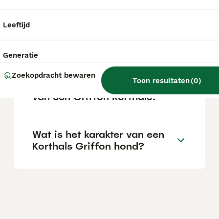
afhankelijk van de fokker.
Leeftijd
Is de Griffon Korthals
geschikt als gezinshond?
Generatie
Zoekopdracht bewaren
Toon resultaten
(
0
)
Wat zijn de eigenschappen
van een Griffon Korthals?
Wat is het karakter van een
Korthals Griffon hond?