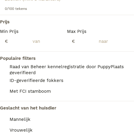
Lees onze
0/100 tekens
Korthals Griffon koopadvies pagina
voor
informatie over dit hondenras.
We hebben 0 Griffon Korthals Honden ter
Prijs
dekking in Utrecht gevonden.
Min Prijs
Max Prijs
Als je toekomstige resultaten wil zien voor deze 
exacte zoekopdracht, sla dan je zoekopdracht op en 
€
€
vind jouw perfecte hond:
Zoekopdracht bewaren
Populaire filters
Raad van Beheer kennelregistratie door PuppyPlaats
geverifieerd
FAQ's
ID-geverifieerde fokkers
Met FCI stamboom
Wat is de prijs van een
Geslacht van het huisdier
Griffon Korthals?
Mannelijk
Een Griffon Korthals pup vraagt een
aanzienlijke investering die varieert
Vrouwelijk