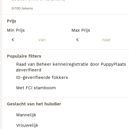
Lees onze
0/100 tekens
Korthals Griffon koopadvies pagina
voor
informatie over dit hondenras.
We hebben 0 Griffon Korthals Honden ter
Prijs
dekking in Tytsjerksteradiel gevonden.
Min Prijs
Max Prijs
Als je toekomstige resultaten wil zien voor deze 
exacte zoekopdracht, sla dan je zoekopdracht op en 
€
€
vind jouw perfecte hond:
Zoekopdracht bewaren
Populaire filters
Raad van Beheer kennelregistratie door PuppyPlaats
geverifieerd
FAQ's
ID-geverifieerde fokkers
Met FCI stamboom
Wat is de prijs van een
Geslacht van het huisdier
Griffon Korthals?
Mannelijk
Een Griffon Korthals pup vraagt een
aanzienlijke investering die varieert
Vrouwelijk