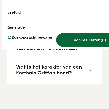
afhankelijk van de fokker.
Leeftijd
Is de Griffon Korthals
geschikt als gezinshond?
Generatie
Zoekopdracht bewaren
Toon resultaten
(
0
)
Wat zijn de eigenschappen
van een Griffon Korthals?
Wat is het karakter van een
Korthals Griffon hond?