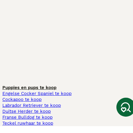
Puppies en pups te koop
Engelse Cocker Spaniel te koop
Cockapoo te koop
Labrador Retriever te koop
Duitse Herder te koop
Franse Bulldog te koop
Teckel ruwhaar te koop
Cavapoo te koop