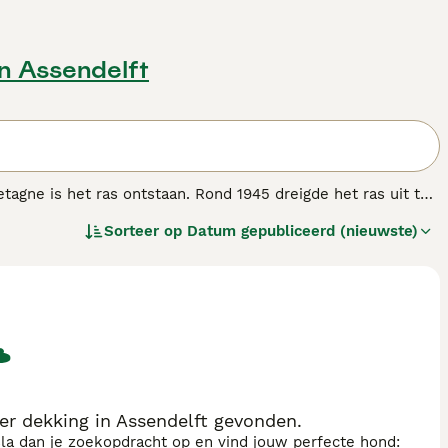
in Assendelft
tagne is het ras ontstaan. Rond 1945 dreigde het ras uit te
sterven. De Griffon Bleu de Gascogne is ontstaan uit een
Sorteer op
Datum gepubliceerd (nieuwste)
die vooral wordt gebruikt bij de hazenjacht.
ndenras.
r dekking in Assendelft gevonden.
sla dan je zoekopdracht op en vind jouw perfecte hond: