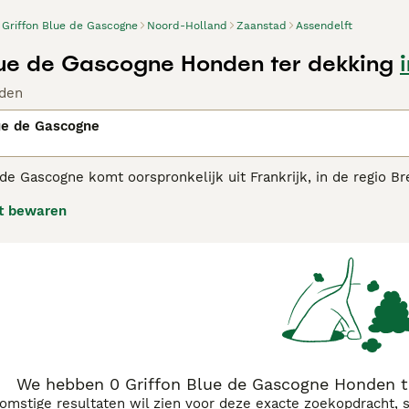
Griffon Blue de Gascogne
Noord-Holland
Zaanstad
Assendelft
lue de Gascogne Honden ter dekking
den
ue de Gascogne
de Gascogne komt oorspronkelijk uit Frankrijk, in de regio Bre
 hulp van veel dierenliefhebbers is dit ras ontkomen aan uit
t bewaren
de Grand Bleu de Gascogne en Griffons. Het is een jachthond, 
on Bleu de Gascogne adviespagina voor informatie over dit ho
We hebben 0 Griffon Blue de Gascogne Honden te
komstige resultaten wil zien voor deze exacte zoekopdracht, 