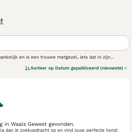
t
nkelijk en is een trouwe metgezel, iets dat in zijn
zeer sterke relatie met zijn eigenaar en de eventuele
Sorteer op
Datum gepubliceerd (nieuwste)
 lichte stemverheffing brengt de hond al uit zijn element.
g in Waals Gewest gevonden.
sla dan je zoekopdracht op en vind jouw perfecte hond: