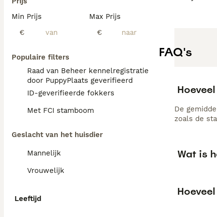
Prijs
Min Prijs
Max Prijs
€
€
FAQ's
Populaire filters
Raad van Beheer kennelregistratie
door PuppyPlaats geverifieerd
Hoeveel
ID-geverifieerde fokkers
De gemiddel
Met FCI stamboom
zoals de st
Geslacht van het huisdier
Wat is 
Mannelijk
Vrouwelijk
Hoeveel
Leeftijd