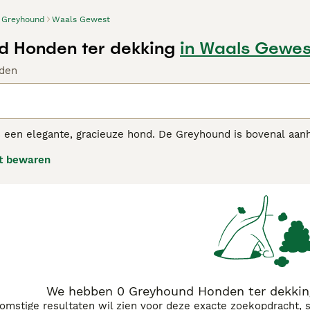
Greyhound
Waals Gewest
 Honden ter dekking
in Waals Gewes
den
een elegante, gracieuze hond. De Greyhound is bovenal aanha
t opgesloten. De Greyhound is een liefdevolle hond, die een 
t bewaren
ikkelt, derhalve is de greyhound erg gevoelig aangelegd: een
ond buiten is, zo rustig is hij in het huis
ound adviespagina
voor informatie over dit hondenras.
We hebben 0 Greyhound Honden ter dekkin
komstige resultaten wil zien voor deze exacte zoekopdracht, 