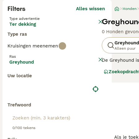
Filters
Alles wissen
Honden
Type advertentie
Greyhound
Ter dekking
0 Honden gevon
Type ras
Greyhound
Kruisingen meenemen
Alleen puur
Ras
De Greyhound is 
Greyhound
geschiedenis lig
Zoekopdrach
gezinsleden ontw
Uw locatie
Zo alert als de h
Lees onze
Greyh
Trefwoord
0/100 tekens
Als je toe