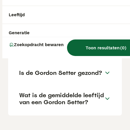
Is er een Gordon Setter Club
Leeftijd
in Nederland?
Generatie
Wat is het karakter van een
Zoekopdracht bewaren
Toon resultaten
(
0
)
Gordon Setter?
Is de Gordon Setter gezond?
Wat is de gemiddelde leeftijd
van een Gordon Setter?