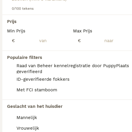
over dit hondenras.
0/100 tekens
We hebben 0 Gordon Setter Honden ter
Prijs
dekking in Oldambt gevonden.
Min Prijs
Max Prijs
Als je toekomstige resultaten wil zien voor deze 
exacte zoekopdracht, sla dan je zoekopdracht op en 
€
€
vind jouw perfecte hond:
Zoekopdracht bewaren
Populaire filters
Raad van Beheer kennelregistratie door PuppyPlaats
geverifieerd
FAQ's
ID-geverifieerde fokkers
Met FCI stamboom
Wat kost een Gordon Setter?
Geslacht van het huisdier
Een Gordon Setter pup vraagt een
Mannelijk
aanzienlijke investering die varieert
afhankelijk van de fokker.
Vrouwelijk