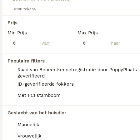
Lees onze
0/100 tekens
Golden Retriever adviespagina
voor informatie
over dit hondenras.
We hebben 0 Golden Retriever Honden ter
Prijs
dekking in Noord-Holland gevonden.
Min Prijs
Max Prijs
Als je toekomstige resultaten wil zien voor deze 
exacte zoekopdracht, sla dan je zoekopdracht op en 
€
€
vind jouw perfecte hond:
Zoekopdracht bewaren
Populaire filters
Raad van Beheer kennelregistratie door PuppyPlaats
geverifieerd
FAQ's
ID-geverifieerde fokkers
Met FCI stamboom
Hoe duur is een Golden
Geslacht van het huisdier
Retriever?
Mannelijk
De gemiddelde prijs voor een Golden
Retriever pup in Nederland ligt rond de
Vrouwelijk