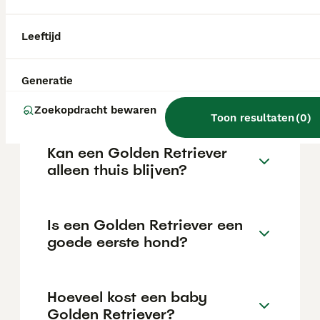
€1029 maar dit kan variëren afhankelijk van
factoren zoals de stamboom, de reputatie
van de fokker en de locatie.
Leeftijd
Hoeveel kost één golden
Generatie
retriever?
Zoekopdracht bewaren
Toon resultaten
(
0
)
Kan een Golden Retriever
alleen thuis blijven?
Is een Golden Retriever een
goede eerste hond?
Hoeveel kost een baby
Golden Retriever?