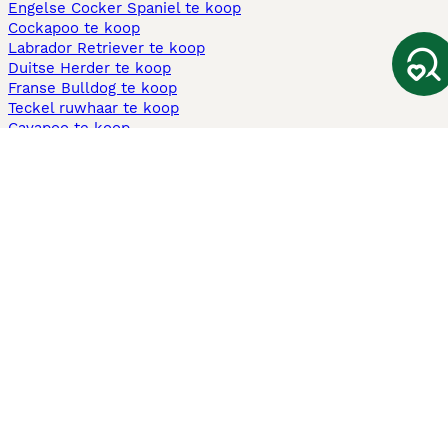
Engelse Cocker Spaniel te koop
Cockapoo te koop
Labrador Retriever te koop
Duitse Herder te koop
Franse Bulldog te koop
Teckel ruwhaar te koop
Cavapoo te koop
Andere populaire pagina's
Honden te koop in Amsterdam
Pups te koop Limburg​
Pups te koop Friesland​
Honden te koop in Gelderland
Honden te koop in Den Haag
Honden te koop in Enschede
Adopteer hond in Nederland
Informatie
Over ons
Privacybeleid
Support