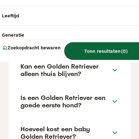
€1029 maar dit kan variëren afhankelijk van
factoren zoals de stamboom, de reputatie
van de fokker en de locatie.
Leeftijd
Hoeveel kost één golden
Generatie
retriever?
Zoekopdracht bewaren
Toon resultaten
(
0
)
Kan een Golden Retriever
alleen thuis blijven?
Is een Golden Retriever een
goede eerste hond?
Hoeveel kost een baby
Golden Retriever?