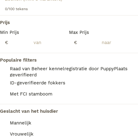
Lees onze
0/100 tekens
Golden Retriever adviespagina
voor informatie
over dit hondenras.
We hebben 0 Golden Retriever Honden ter
Prijs
dekking in Reusel-de Mierden gevonden.
Min Prijs
Max Prijs
Als je toekomstige resultaten wil zien voor deze 
exacte zoekopdracht, sla dan je zoekopdracht op en 
€
€
vind jouw perfecte hond:
Zoekopdracht bewaren
Populaire filters
Raad van Beheer kennelregistratie door PuppyPlaats
geverifieerd
FAQ's
ID-geverifieerde fokkers
Met FCI stamboom
Hoe duur is een Golden
Geslacht van het huisdier
Retriever?
Mannelijk
De gemiddelde prijs voor een Golden
Retriever pup in Nederland ligt rond de
Vrouwelijk