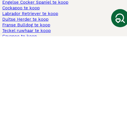
Engelse Cocker Spaniel te koop
Cockapoo te koop
Labrador Retriever te koop
Duitse Herder te koop
Franse Bulldog te koop
Teckel ruwhaar te koop
Cavapoo te koop
Andere populaire pagina's
Honden te koop in Amsterdam
Pups te koop Limburg​
Pups te koop Friesland​
Honden te koop in Gelderland
Honden te koop in Den Haag
Honden te koop in Enschede
Adopteer hond in Nederland
Informatie
Over ons
Privacybeleid
Support