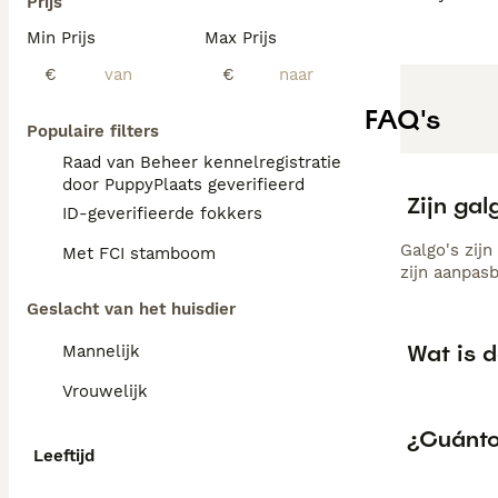
Prijs
Min Prijs
Max Prijs
€
€
FAQ's
Populaire filters
Raad van Beheer kennelregistratie
door PuppyPlaats geverifieerd
Zijn gal
ID-geverifieerde fokkers
Galgo's zij
Met FCI stamboom
zijn aanpasb
Geslacht van het huisdier
Wat is d
Mannelijk
Vrouwelijk
¿Cuánto
Leeftijd