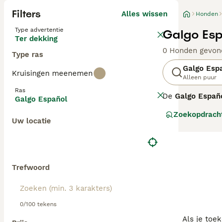
Filters
Alles wissen
Honden
Type advertentie
Galgo Esp
Ter dekking
0 Honden gevon
Type ras
Galgo Esp
Kruisingen meenemen
Alleen puur
Ras
De
Galgo Españ
Galgo Español
wortels op het I
Zoekopdrach
schiereiland ooi
Uw locatie
name hazen. In S
maar wordt het s
achtergelaten.
De Galgo Españo
Trefwoord
aerodynamische b
over een grote d
zijn gezin, maa
0/100 tekens
een ware bankho
afgesloten tuin 
Als je toe